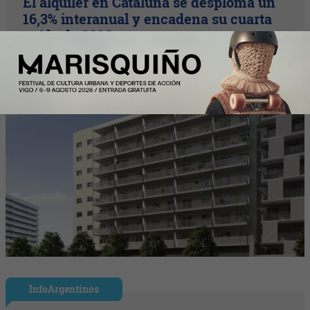
El alquiler en Cataluña se desploma un
16,3% interanual y encadena su cuarta
caída de 2026
InfoArgentinos