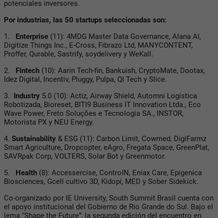
potenciales inversores.
Por industrias, las 50 startups seleccionadas son:
1.
Enterprise
(11): 4MDG Master Data Governance, Alana AI,
Digitize Things Inc., E-Cross, Fibrazo Ltd, MANYCONTENT,
Proffer, Qurable, Sastrify, soydelivery y WeKall.
2.
Fintech
(10): Aarin Tech-fin, Bankuish, CryptoMate, Dootax,
Idez Digital, Incentiv, Pluggy, Pulpa, QI Tech y Slice.
3.
Industry
5.0 (10): Actiz, Airway Shield, Automni Logística
Robotizada, Bioreset, BITI9 Business IT Innovation Ltda., Eco
Wave Power, Freto Soluções e Tecnologia SA., INSTOR,
Motorista PX y NEU Energy.
4.
Sustainability
& ESG (11): Carbon Limit, Cowmed, DigiFarmz
Smart Agriculture, Dropcopter, eAgro, Fregata Space, GreenPlat,
SAVRpak Corp, VOLTERS, Solar Bot y Greenmotor.
5.
Health
(8): Accessercise, ControIN, Eniax Care, Epigenica
Biosciences, Gcell cultivo 3D, Kidopi, MED y Sober Sidekick.
Co-organizado por IE University, South Summit Brasil cuenta con
el apoyo institucional del Gobierno de Rio Grande do Sul. Bajo el
lema “Shape the Future”, la segunda edición del encuentro en