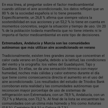
En esa línea, al preguntar sobre el factor medioambiental
cuando utilizan el aire acondicionado, los datos reflejan que un
80 % de la sociedad española sí lo tiene presente.
Específicamente, un 26,8 % afirma que siempre valora la
sostenibilidad en sus acciones y un 53,2 % lo tiene en cuenta en
momentos concretos, según la situación y tiempo de uso. Un 20
% de la población todavía manifiesta que no tiene interés ni le
importa el factor medioambiental en este tipo de decisiones.
Extremadura, Andalucía y Murcia son las comunidades
autónomas que más utilizan aire acondicionado en verano
Tradicionalmente, existen tres grandes zonas que concentran el
calor cada verano en España, debido a la latitud, las condiciones
del viento y la orografía: los valles del Guadalquivir, Tajo y
Guadiana. En ellas, se da una sensación térmica con mayor
humedad, noches más cálidas y calor extremo durante el día
que tiene como consecuencia directa el aumento en el uso del
aire acondicionado. Los resultados del estudio de Triodos Bank
corroboran esta realidad y las comunidades autónomas que
reconocen mayor porcentaje de uso de sistemas de
refrigeración son Extremadura, con un 78,9 %, Andalucía, con un
73,7 % y Murcia, con 73,2 %. Al final de la lista se encuentran las
comunidades con un clima más húmedo y frío como Asturias
(0,8 %), Cantabria (6,6 %) o Galicia (6,7 %).