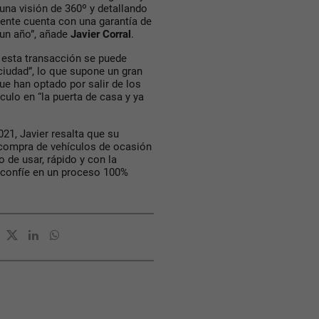
una visión de 360º y detallando
ente cuenta con una garantía de
 un año”, añade
Javier Corral
.
e esta transacción se puede
ciudad”, lo que supone un gran
ue han optado por salir de los
culo en “la puerta de casa y ya
21, Javier resalta que su
 compra de vehículos de ocasión
o de usar, rápido y con la
 confíe en un proceso 100%