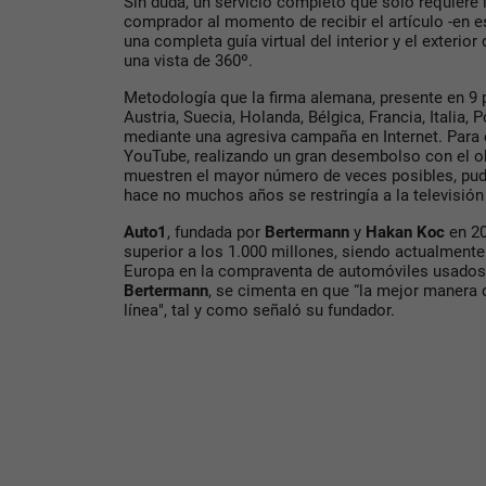
Sin duda, un servicio completo que solo requiere l
comprador al momento de recibir el artículo -en e
una completa guía virtual del interior y el exterior
una vista de 360º.
Metodología que la firma alemana, presente en 9
Austria, Suecia, Holanda, Bélgica, Francia, Italia,
mediante una agresiva campaña en Internet. Para e
YouTube, realizando un gran desembolso con el o
muestren el mayor número de veces posibles, pud
hace no muchos años se restringía a la televisión 
Auto1
, fundada por
Bertermann
y
Hakan Koc
en 20
superior a los 1.000 millones, siendo actualmente
Europa en la compraventa de automóviles usados 
Bertermann
, se cimenta en que “la mejor manera
línea", tal y como señaló su fundador.