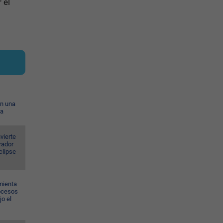
 el
on una
ia
vierte
rador
eclipse
mienta
rocesos
jo el