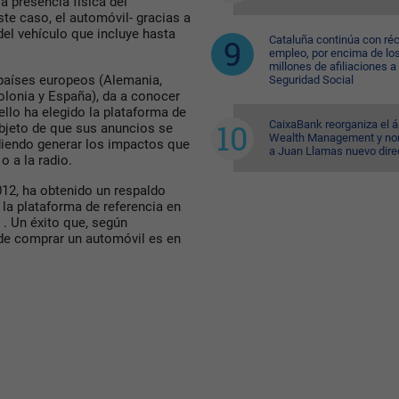
a presencia física del
ste caso, el automóvil- gracias a
 del vehículo que incluye hasta
Cataluña continúa con ré
empleo, por encima de lo
millones de afiliaciones a 
 países europeos (Alemania,
Seguridad Social
 Polonia y España), da a conocer
llo ha elegido la plataforma de
CaixaBank reorganiza el á
bjeto de que sus anuncios se
Wealth Management y n
iendo generar los impactos que
a Juan Llamas nuevo dire
o a la radio.
12, ha obtenido un respaldo
 la plataforma de referencia en
. Un éxito que, según
 de comprar un automóvil es en