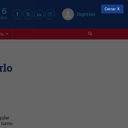
 6
Cerrar
Ingresar
2026
IN
rlo
p
gular
 turno