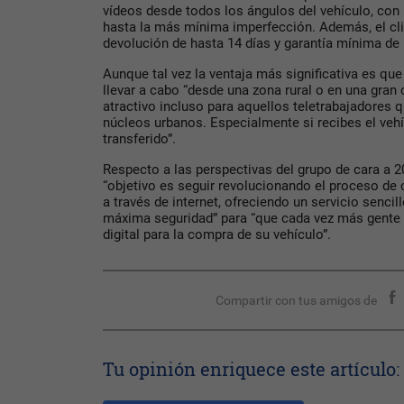
vídeos desde todos los ángulos del vehículo, con 
hasta la más mínima imperfección. Además, el cli
devolución de hasta 14 días y garantía mínima de
Aunque tal vez la ventaja más significativa es qu
llevar a cabo “desde una zona rural o en una gran 
atractivo incluso para aquellos teletrabajadores q
núcleos urbanos. Especialmente si recibes el vehí
transferido”.
Respecto a las perspectivas del grupo de cara a 20
“objetivo es seguir revolucionando el proceso de
a través de internet, ofreciendo un servicio sencill
máxima seguridad” para “que cada vez más gente
digital para la compra de su vehículo”.
Compartir con tus amigos de
Tu opinión enriquece este artículo: