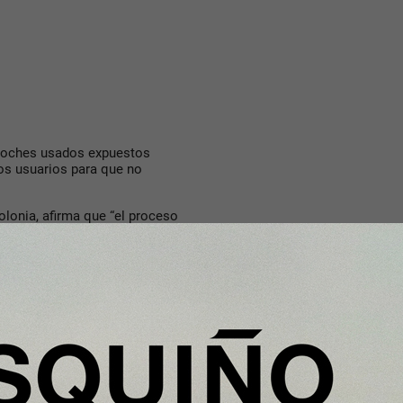
coches usados expuestos
los usuarios para que no
Polonia, afirma que “el proceso
ea, por lo que cada automóvil
cuidado que se traslada a la
 en todo el territorio nacional,
lidad de una financiación
esa desplegó su propia flota de
as, pudieran entregar los
. Una estrategia que “ayudará a
rski
.