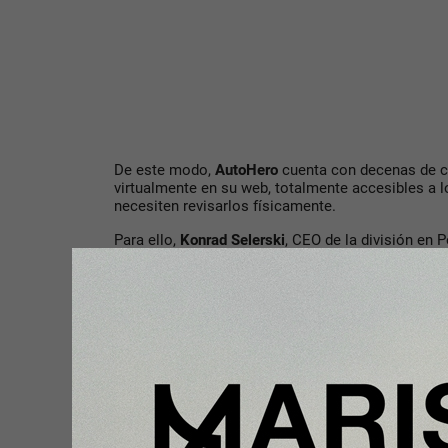
De este modo,
AutoHero
cuenta con decenas de 
virtualmente en su web, totalmente accesibles a 
necesiten revisarlos físicamente.
Para ello,
Konrad Selerski
, CEO de la división en 
de compra del automóvil es completamente en lín
se selecciona y se revisa escrupulosamente”. Un 
entrega, siendo esta “totalmente gratuita al cliente
disponiendo nuestra garantía de un año y la posibi
atractiva”, agrega
Konrad Selerski
.
De cara a conseguir su objetivo, la startup berlin
camiones transparentes para que, a modo de vitrin
automóviles en los domicilios de los compradores
dar a conocer la marca”, según indica Konrad
Sele