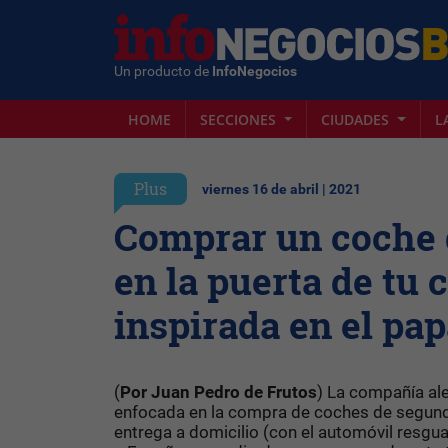
Un producto de
InfoNegocios
HOME
SECCIONES
CIUDADES
L
Plus
viernes 16 de abril | 2021
Comprar un coche 
en la puerta de tu 
inspirada en el pa
(
Por Juan Pedro de Frutos
) La compañía a
enfocada en la compra de coches de segund
entrega a domicilio (con el automóvil resguar