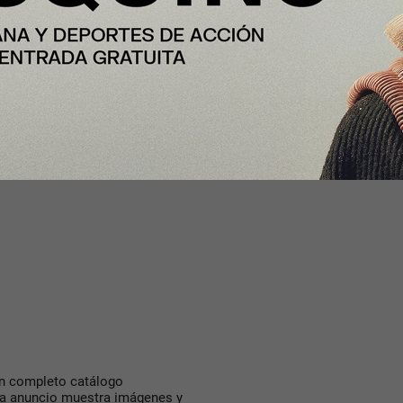
comunicación en España y
incipales factores que
e trata de una “innovadora
n” que permite llevar a cabo la
 segura con un solo clic”.
un completo catálogo
da anuncio muestra imágenes y