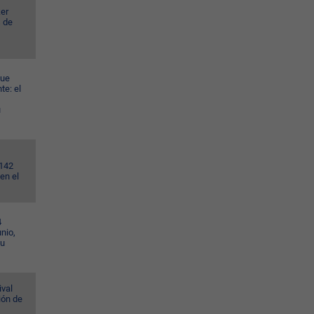
er
s de
gue
te: el
u
.142
en el
4
nio,
su
ival
ión de