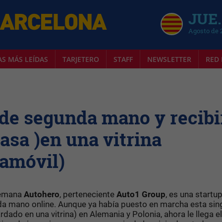
JUE.
Agosto de 
AS MÁS LEÍDAS
TARJETERO
STAFF
NEWSLETTER
RED 
de segunda mano y recibi
casa )en una vitrina
pamóvil)
lemana
Autohero
, perteneciente
Auto1 Group
, es una startu
a mano online. Aunque ya había puesto en marcha esta sin
dado en una vitrina) en Alemania y Polonia, ahora le llega el