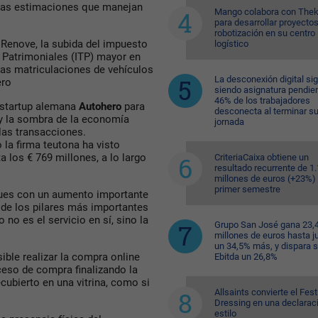
y las estimaciones que manejan
Mango colabora con Thek
para desarrollar proyecto
robotización en su centro
n Renove, la subida del impuesto
logístico
 Patrimoniales (ITP) mayor en
las matriculaciones de vehículos
La desconexión digital si
ero
siendo asignatura pendien
46% de los trabajadores
 startup alemana
Autohero
para
desconecta al terminar s
 y la sombra de la economía
jornada
las transacciones.
la firma teutona ha visto
 los € 769 millones, a lo largo
CriteriaCaixa obtiene un
resultado recurrente de 1
millones de euros (+23%) 
primer semestre
pues con un aumento importante
 de los pilares más importantes
no es el servicio en sí, sino la
Grupo San José gana 23,
millones de euros hasta ju
un 34,5% más, y dispara 
ible realizar la compra online
Ebitda un 26,8%
oceso de compra finalizando la
cubierto en una vitrina, como si
Allsaints convierte el Fest
Dressing en una declarac
estilo