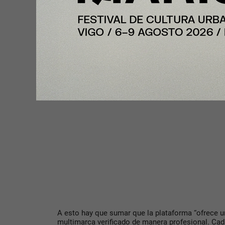
Un servicio único y con carisma
Javier Corral
, responsable del departamento de 
Portugal del grupo Auto1 señala que uno de los pr
diferencian a
Autohero
de la competencia es que s
plataforma online de venta de vehículos de ocasió
compra “de manera rápida, sencilla, transparente y
A esto hay que sumar que la plataforma “ofrece 
multimarca verificado de manera profesional. Ca