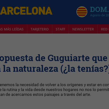
DOM.
Agosto de 2
AS MÁS LEÍDAS
TARJETERO
STAFF
NEWSLETTER
RED 
propuesta de Guguiarte que
 la naturaleza (¿la tenías?
enemos la necesidad de volver a los orígenes y estar en co
e la rutina y la vida desde nuestros hogares no nos lo permit
an de acercarnos estos paisajes a través del arte.