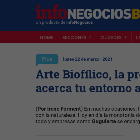
Un producto de
InfoNegocios
HOME
SECCIONES
CIUDADES
L
Plus
lunes 22 de marzo | 2021
Arte Biofílico, la 
acerca tu entorno a
(
Por Irene Forment
) En muchas ocasiones, t
con la naturaleza. Hoy en día la monotonía d
todo y empresas como
Guguiarte
se encarg