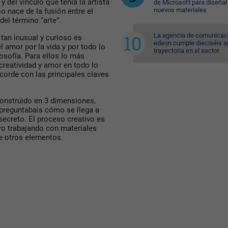
 del vínculo que tenía la artista
de Microsoft para diseñar
nuevos materiales
o nace de la fusión entre el
 del término “arte”.
La agencia de comunicac
e tan inusual y curioso es
edeon cumple dieciséis a
el amor por la vida y por todo lo
trayectoria en el sector
osofía. Para ellos lo más
 creatividad y amor en todo lo
orde con las principales claves
construido en 3 dimensiones,
 preguntabais cómo se llega a
secreto. El proceso creativo es
ro trabajando con materiales
re otros elementos.