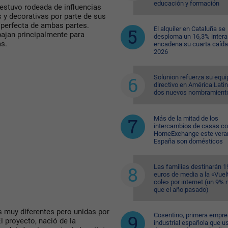
educación y formación
 estuvo rodeada de influencias
 y decorativas por parte de sus
n perfecta de ambas partes.
El alquiler en Cataluña se
ajan principalmente para
desploma un 16,3% intera
as.
encadena su cuarta caída
2026
Solunion refuerza su equi
directivo en América Lati
dos nuevos nombramient
Más de la mitad de los
intercambios de casas c
HomeExchange este vera
España son domésticos
Las familias destinarán 1
euros de media a la «Vuelt
cole» por internet (un 9%
que el año pasado)
 muy diferentes pero unidas por
Cosentino, primera empr
El proyecto, nació de la
industrial española que u