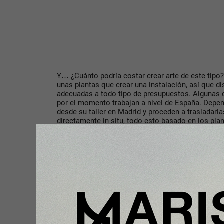
Y… ¿Cuánto podría costar crear arte de este tip
unas plantas que crear una instalación, así que d
adecuadas a todo tipo de presupuestos. Algunas 
por el momento trabajan a nivel de España. Depend
desde su taller en Madrid y proceden a trasladarla
directamente in situ, todo esto basado en los pl
diseñadores e interioristas.
Uno de sus objetivos principales, a día de hoy, e
donde un singular espacio de Madrid da cabida a
decorados tanto por profesionales consagrados 
interiorismo. Cada año reciben unos 50.000 visita
estar para presentar sus obras.
Sin duda, es una muy buena forma de llevar la nat
¿Apostaríais por este tipo de arte en vuestros en