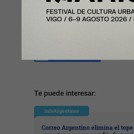
Compartir con tus amigos de
Tu opinión enriquece este artículo:
Ingresar con Google
Te puede interesar:
InfoArgentinos
Correo Argentino elimina el tope