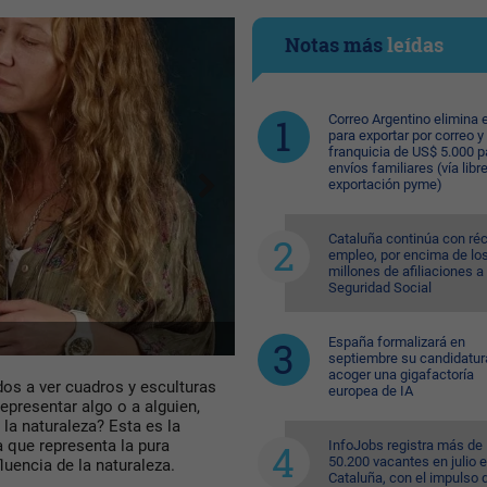
Notas más
leídas
Correo Argentino elimina e
para exportar por correo y 
franquicia de US$ 5.000 p
envíos familiares (vía libre
exportación pyme)
Cataluña continúa con ré
empleo, por encima de lo
millones de afiliaciones a 
Seguridad Social
Fotos: César Alcázar
España formalizará en
septiembre su candidatur
acoger una gigafactoría
 a ver cuadros y esculturas
europea de IA
representar algo o a alguien,
 la naturaleza? Esta es la
 que representa la pura
InfoJobs registra más de
50.200 vacantes en julio 
luencia de la naturaleza.
Cataluña, con el impulso 