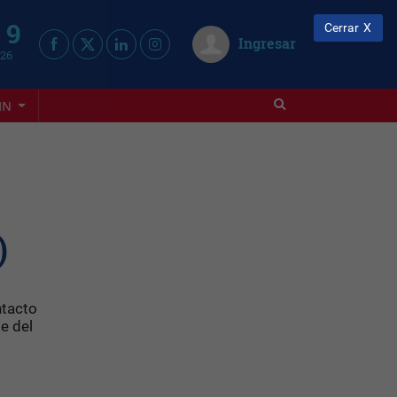
 9
Cerrar
Ingresar
026
IN
)
ntacto
e del