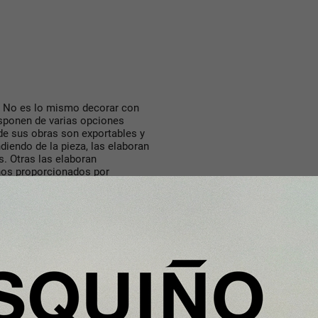
o? No es lo mismo decorar con
isponen de varias opciones
de sus obras son exportables y
iendo de la pieza, las elaboran
s. Otras las elaboran
anos proporcionados por
s Casa Decor 2021, unas jornadas
 medio centenar de rincones
como por jóvenes promesas del
ntes y sin duda Guguiarte quiere
uraleza a nuestros espacios.
tornos?