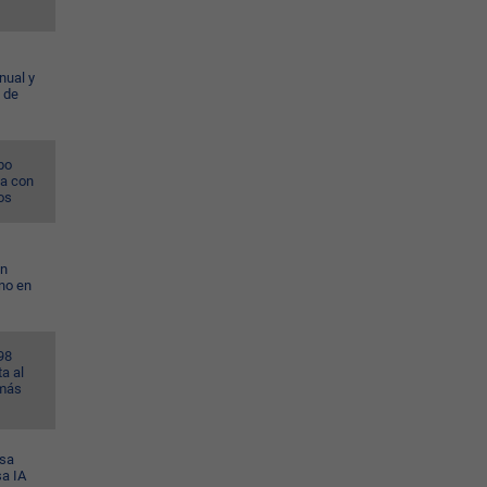
nual y
 de
po
na con
os
on
no en
98
a al
 más
esa
sa IA