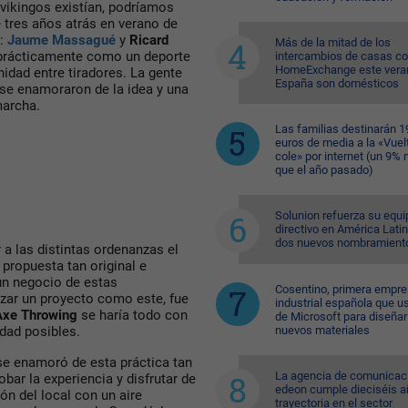
 vikingos existían, podríamos
 tres años atrás en verano de
s:
Jaume Massagué
y
Ricard
Más de la mitad de los
o prácticamente como un deporte
intercambios de casas c
HomeExchange este vera
nidad entre tiradores. La gente
España son domésticos
 se enamoraron de la idea y una
 marcha.
Las familias destinarán 1
euros de media a la «Vuelt
cole» por internet (un 9%
que el año pasado)
Solunion refuerza su equi
directivo en América Lati
dos nuevos nombramient
 a las distintas ordenanzas el
 propuesta tan original e
un negocio de estas
Cosentino, primera empr
nzar un proyecto como este, fue
industrial española que u
Axe Throwing
se haría todo con
de Microsoft para diseñar
nuevos materiales
idad posibles.
se enamoró de esta práctica tan
La agencia de comunicac
bar la experiencia y disfrutar de
edeon cumple dieciséis a
n del local con un aire
trayectoria en el sector