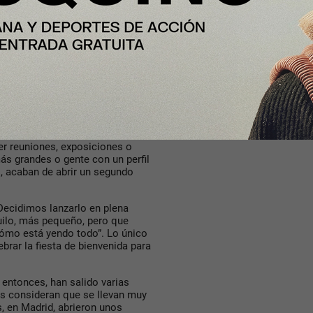
entan con 13 dianas en el local.
s en un sala vip acondicionada
tes más excepcionales. Desde
AT y disfrutar de un espacio
cer reuniones, exposiciones o
s grandes o gente con un perfil
 acaban de abrir un segundo
Decidimos lanzarlo en plena
uilo, más pequeño, pero que
ómo está yendo todo”. Lo único
brar la fiesta de bienvenida para
 entonces, han salido varias
os consideran que se llevan muy
, en Madrid, abrieron unos