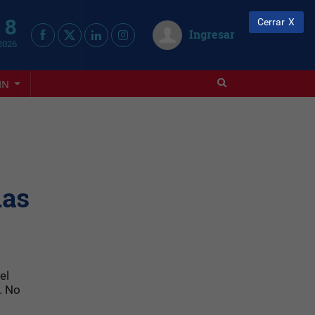
 8
Cerrar
Ingresar
2026
IN
das
el
. No