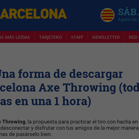
SÁB.
Agosto de 
AS MÁS LEÍDAS
TARJETERO
STAFF
NEWSLETTER
RED 
Una forma de descargar
rcelona Axe Throwing (to
ras en una 1 hora)
e Throwing
, la propuesta para practicar el tiro con hacha en 
 desconectar y disfrutar con tus amigos de la mejor manera
anas de pasárselo bien.