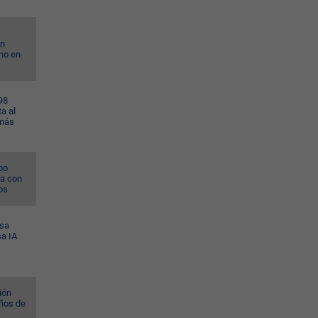
on
no en
98
a al
 más
po
na con
os
esa
sa IA
ión
ños de