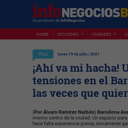
Un producto de
InfoNegocios
HOME
SECCIONES
CIUDADES
L
Plus
lunes 19 de julio | 2021
¡Ahí va mi hacha! 
tensiones en el Ba
las veces que quie
(
Por Álvaro Ramírez Narbón
)
Barcelona Ax
mismo centro de la ciudad. Un espacio para
hace falta experiencia previa, únicamente g