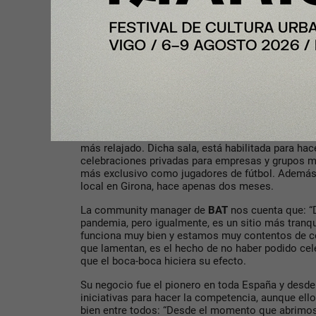
La propuesta parece que funciona, actualmente cu
Diez de ellas en la planta principal más otras tre
para un club más exclusivo de jugadores y clien
ahora puedes formar parte del club premium del B
más relajado. Dicha sala, está habilitada para ha
celebraciones privadas para empresas y grupos má
más exclusivo como jugadores de fútbol. Además,
local en Girona, hace apenas dos meses.
La community manager de
BAT
nos cuenta que: “
pandemia, pero igualmente, es un sitio más tranq
funciona muy bien y estamos muy contentos de c
que lamentan, es el hecho de no haber podido cele
que el boca-boca hiciera su efecto.
Su negocio fue el pionero en toda España y desde
iniciativas para hacer la competencia, aunque ell
bien entre todos: “Desde el momento que abrimos