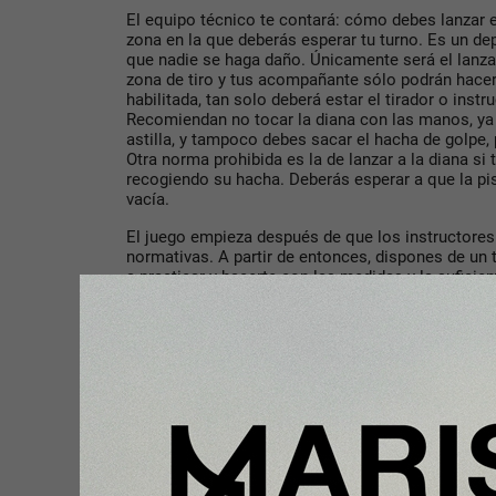
El equipo técnico te contará: cómo debes lanzar e
zona en la que deberás esperar tu turno. Es un de
que nadie se haga daño. Únicamente será el lanzad
zona de tiro y tus acompañante sólo podrán hacer
habilitada, tan solo deberá estar el tirador o instr
Recomiendan no tocar la diana con las manos, ya
astilla, y tampoco debes sacar el hacha de golpe
Otra norma prohibida es la de lanzar a la diana si 
recogiendo su hacha. Deberás esperar a que la pis
vacía.
El juego empieza después de que los instructore
normativas. A partir de entonces, dispones de un
a practicar y hacerte con las medidas y la suficie
es el mejor entre tus amigos. Tenéis 1 hora de jue
tantas veces como os de tiempo y probar numeros
el cricket, el high score, el round the clock o el a
consisten? La diana es vuestra, ven a probarlos y
Las tarifas están establecidas según el número d
juego está pensado tanto para venir de forma indiv
estándar ronda los € 16 por persona y podréis or
personas por diana. A medida que seáis más gente
dianas, pero el precio disminuirá.