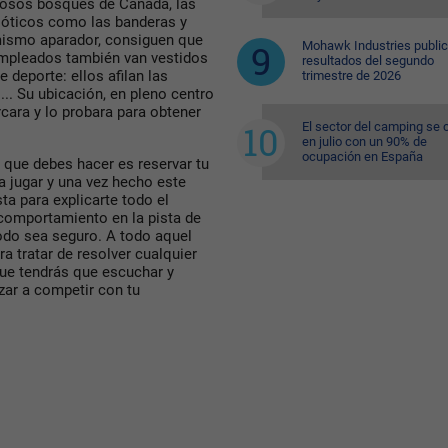
ndosos bosques de Canadá, las
ióticos como las banderas y
 mismo aparador, consiguen que
Mohawk Industries public
 empleados también van vestidos
resultados del segundo
 deporte: ellos afilan las
trimestre de 2026
.. Su ubicación, en pleno centro
cara y lo probara para obtener
El sector del camping se 
en julio con un 90% de
ocupación en España
o que debes hacer es reservar tu
a jugar y una vez hecho este
ta para explicarte todo el
comportamiento en la pista de
todo sea seguro. A todo aquel
ra tratar de resolver cualquier
ue tendrás que escuchar y
zar a competir con tu