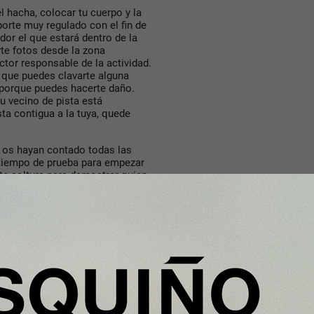
l hacha, colocar tu cuerpo y la
porte muy regulado con el fin de
or el que estará dentro de la
te fotos desde la zona
uctor responsable de la actividad.
 que puedes clavarte alguna
, porque puedes hacerte daño.
tu vecino de pista está
ta contigua a la tuya, quede
s os hayan contado todas las
 tiempo de prueba para empezar
nte soltura para demostrar quien
go en la que podréis lanzar
os juegos como: el veintiuno,
sesino, ¿tienes idea en qué
 te lo pasarás en grande.
e jugadores que seáis. Aunque el
idual o en grupo. El precio
ganizaros en grupos de cuatro
, os iréis distribuyendo por