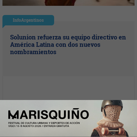
InfoArgentinos
Solunion refuerza su equipo directivo en
América Latina con dos nuevos
nombramientos