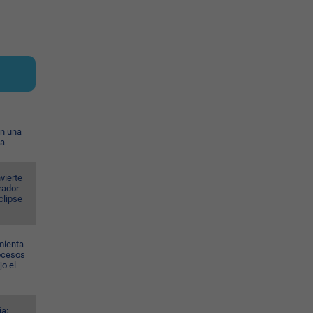
on una
ia
vierte
rador
eclipse
mienta
rocesos
jo el
ía: