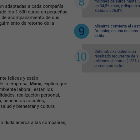
millones de euros hasta ju
un 34,5% más, y dispara 
 son adaptadas a cada compañía
Ebitda un 26,8%
esde los 1.500 euros en pequeñas
ión de acompañamiento de sus
guimiento de retorno de la
Allsaints convierte el Fest
Dressing en una declarac
estilo
CriteriaCaixa obtiene un
resultado recurrente de 1
millones de euros (+23%) 
primer semestre
te felices y están
de la empresa,
Manu
, explica que
biente laboral, están los
lidades, realización personal,
, beneficios sociales,
 salud y bienestar y cultura
sin duda acerca a las compañías,