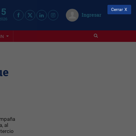
 5
Cerrar
Ingresar
2026
IN
ue
campaña
, al
tercio