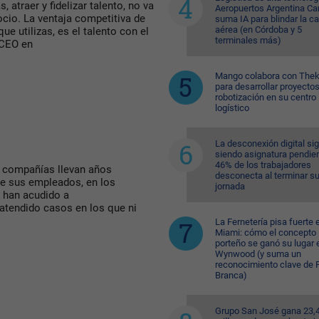
atraer y fidelizar talento, no va
Aeropuertos Argentina Ca
gocio. La ventaja competitiva de
suma IA para blindar la c
aérea (en Córdoba y 5
ue utilizas, es el talento con el
terminales más)
 CEO en
Mango colabora con Thek
para desarrollar proyecto
robotización en su centro
logístico
La desconexión digital si
siendo asignatura pendien
46% de los trabajadores
 compañías llevan años
desconecta al terminar s
de sus empleados, en los
jornada
 han acudido a
 atendido casos en los que ni
La Fernetería pisa fuerte 
Miami: cómo el concepto
porteño se ganó su lugar 
Wynwood (y suma un
reconocimiento clave de F
Branca)
Grupo San José gana 23,