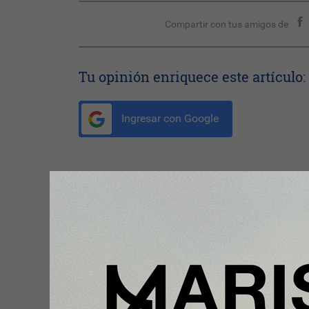
Compartir con tus amigos de
Tu opinión enriquece este artículo:
Ingresar con Google
Te puede interesar:
Plus
Mango Home impulsa su crecim
en España con una nueva apertu