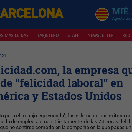
MIÉ.
Agosto de 
AS MÁS LEÍDAS
TARJETERO
STAFF
NEWSLETTER
RED 
2021
icidad.com, la empresa q
 de “felicidad laboral” en
érica y Estados Unidos
ta para el trabajo equivocado", fue el lema de una exitosa 
eda de empleo alemán. Ciertamente, de las 24 horas del día
í que no sentirse cómodo en la compañía en la que pasas un 