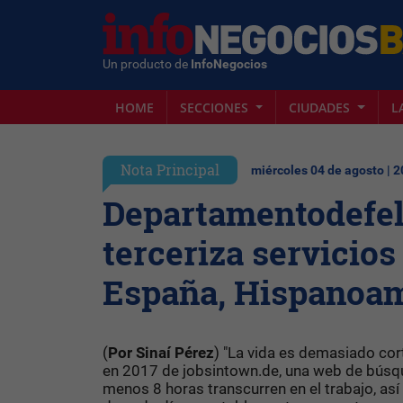
Un producto de
InfoNegocios
HOME
SECCIONES
CIUDADES
L
Nota Principal
miércoles 04 de agosto | 
Departamentodefel
terceriza servicios
España, Hispanoam
(
Por Sinaí Pérez
) "La vida es demasiado cor
en 2017 de jobsintown.de, una web de búsqu
menos 8 horas transcurren en el trabajo, as