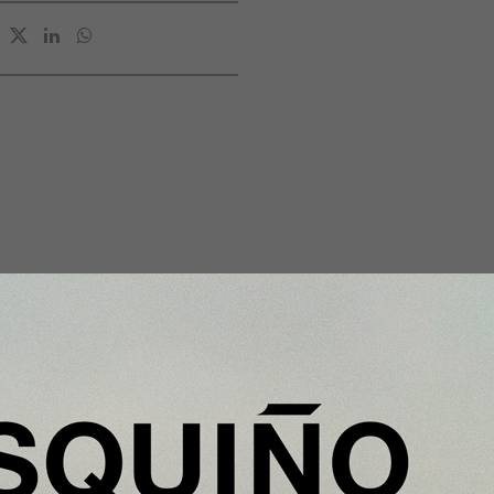
Y Además...
iento
Nobu Hotel Barcelona convierte su
ra en
Rooftop en el mejor mirador de la