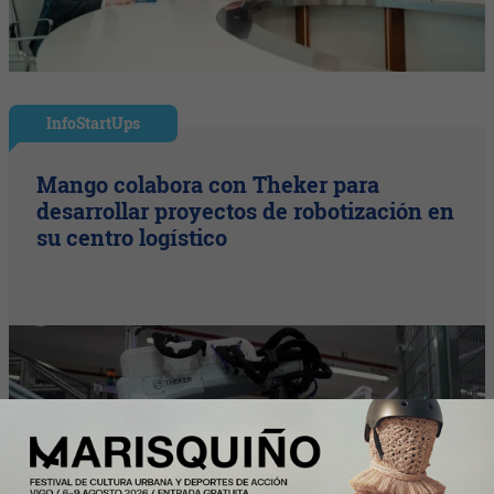
InfoStartUps
Mango colabora con Theker para
desarrollar proyectos de robotización en
su centro logístico