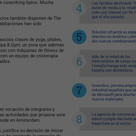
un coworking típico. Mucha
Las familias destinarán 1
euros de media a la «Vuelt
cole» por internet (un 9%
que el año pasado)
socios también disponen de The
habitaciones han sido
Solunion refuerza su equi
directivo en América Lati
socios clases de yoga, pilates,
dos nuevos nombramient
 Spa & Gym, un zona que además
asio con máquinas de fitness de
ecen un equipo de crioterapia
Más de la mitad de los
rados.
intercambios de casas c
HomeExchange este vera
España son domésticos
Cosentino, primera empr
industrial española que u
de Microsoft para diseñar
nuevos materiales
er vocación de integrarse y
La agencia de comunicac
das actividades que propone este
edeon cumple dieciséis a
 sede en Amsterdam.
trayectoria en el sector
e
, justifica su decisión de iniciar