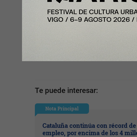
Compartir con tus amigos de
Tu opinión enriquece este artículo:
Ingresar con Google
Te puede interesar:
Nota Principal
Cataluña continúa con récord de
empleo, por encima de los 4 mil