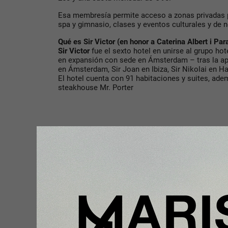
Esa membresía permite acceso a zonas privadas pa
spa y gimnasio, clases y eventos culturales y de n
Qué es Sir Victor (en honor a Caterina Albert i Par
Sir Victor
fue el sexto hotel en unirse al grupo ho
en expansión con sede en Ámsterdam – tras la ape
en Ámsterdam, Sir Joan en Ibiza, Sir Nikolai en Ha
El hotel cuenta con 91 habitaciones y suites, ad
steakhouse Mr. Porter
El nombre de
Sir Victor
está inspirado en
Caterina
primeras mujeres escritoras reconocidas en la hist
que escribía con el pseudónimo de Víctor Català. 
lucha por la igualdad de género y el hotel cuenta 
sus obras y a su legado.