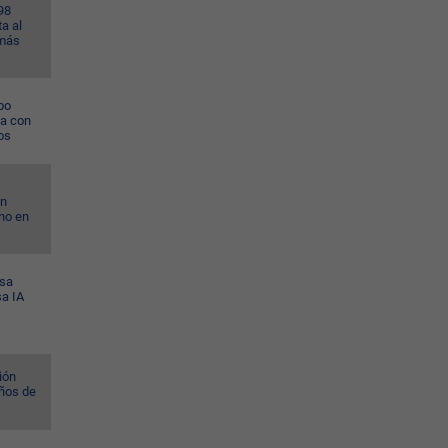
98
a al
 más
po
na con
os
on
no en
esa
sa IA
ión
ños de