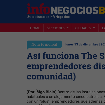
Un producto de
InfoNegocios
HOME
SECCIONES
CIUDADES
L
Nota Principal
lunes 13 de diciembre | 20
Así funciona The Si
emprendedores dist
comunidad)
(
Por Íñigo Biain
) Dentro de las instalacione
habituales a un alojamiento cinco estrellas.
con un “plus”: emprendedores que además de