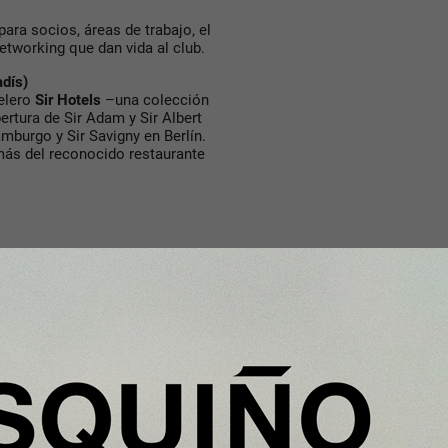
ra socios, áreas de trabajo, el
etworking que dan vida al club.
adís)
telero
Sir Hotels
–una colección
rtura de Sir Adam y Sir Albert
mburgo y Sir Savigny en Berlín.
emás del reconocido restaurante
 Albert i Paradís
, una de las
oria de la literatura catalana,
Caterina es un icono para la
con una biblioteca dedicada a