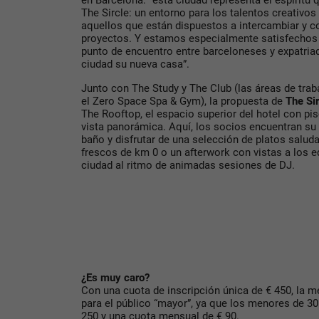
en Barcelona: “esta ciudad representa el espíritu 
The Sircle: un entorno para los talentos creativos
aquellos que están dispuestos a intercambiar y co
proyectos. Y estamos especialmente satisfechos 
punto de encuentro entre barceloneses y expatri
ciudad su nueva casa”.
Junto con The Study y The Club (las áreas de traba
el Zero Space Spa & Gym), la propuesta de
The Sir
The Rooftop, el espacio superior del hotel con pi
vista panorámica. Aquí, los socios encuentran su 
baño y disfrutar de una selección de platos salu
frescos de km 0 o un afterwork con vistas a los e
ciudad al ritmo de animadas sesiones de DJ.
¿Es muy caro?
Con una cuota de inscripción única de € 450, la 
para el público “mayor”, ya que los menores de 30
250 y una cuota mensual de € 90.