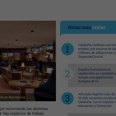
Notas más
leídas
Cataluña continúa con ré
empleo, por encima de lo
millones de afiliaciones a 
Seguridad Social
España formalizará en
septiembre su candidatur
acoger una gigafactoría
europea de IA
InfoJobs registra más de
cle en Barcelona.
Espacio para reuniones y oficinas pri
50.200 vacantes en julio 
Cataluña, con el impulso 
educación y formación
r recorriendo las distintas
r
: hay espacios de trabajo