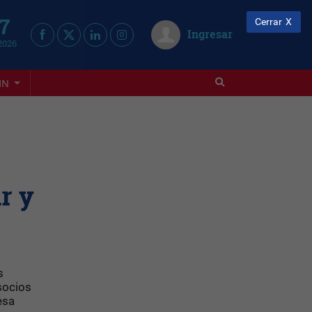
 7
Cerrar
Ingresar
2026
IN
r y
s
socios
esa