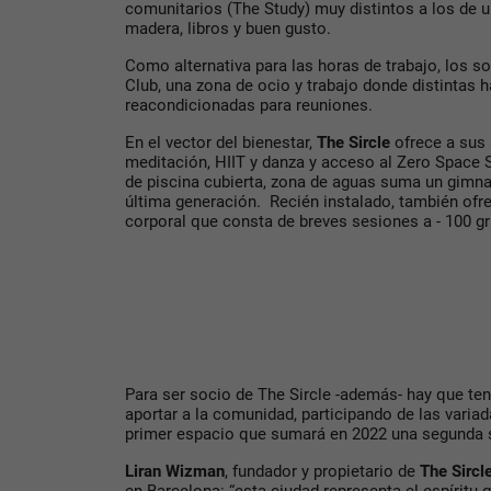
comunitarios (The Study) muy distintos a los de 
madera, libros y buen gusto.
Como alternativa para las horas de trabajo, los 
Club, una zona de ocio y trabajo donde distintas 
reacondicionadas para reuniones.
En el vector del bienestar,
The Sircle
ofrece a sus 
meditación, HIIT y danza y acceso al Zero Space
de piscina cubierta, zona de aguas suma un gimn
última generación. Recién instalado, también ofr
corporal que consta de breves sesiones a - 100 g
Para ser socio de The Sircle -además- hay que ten
aportar a la comunidad, participando de las varia
primer espacio que sumará en 2022 una segunda
Liran Wizman
, fundador y propietario de
The Sircl