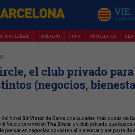
VIE.
Agosto de 
AS MÁS LEÍDAS
TARJETERO
STAFF
NEWSLETTER
RED 
21
rcle, el club privado para
intos (negocios, bienesta
s del hotel
Sir Victor
de Barcelona suceden más cosas de la
 Allí funciona también
The Sircle
, un club privado que busca 
 pensar en negocios apuesten al bienestar y ser parte de 