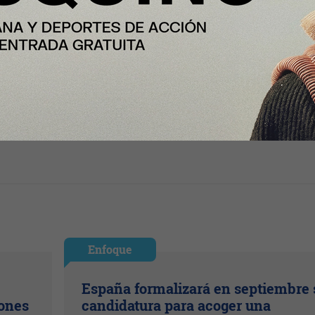
Enfoque
España formalizará en septiembre 
lones
candidatura para acoger una