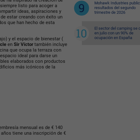
que ha inspirado la creación de
Mohawk Industries public
 siempre listo para acoger a
resultados del segundo
mpartir ideas, aspiraciones y
trimestre de 2026
de estar creando con éxito un
ados que han hecho de esta
El sector del camping se 
en julio con un 90% de
ocupación en España
jo) y el espacio de bienestar (
cle
en
Sir Víctor
también incluye
scina que ocupa la terraza con
espacio ideal para darse un
dables elaborados con productos
dificios más icónicos de la
membresía mensual es de € 140
 años tiene una inscripción de €