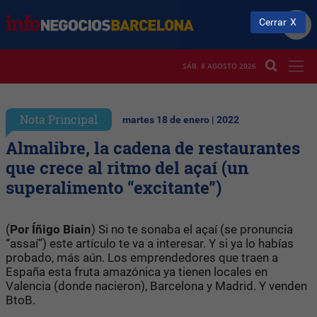
Cerrar
SÁB. 8 AGOSTO 2026
Nota Principal
martes 18 de enero | 2022
Almalibre, la cadena de restaurantes
que crece al ritmo del açaí (un
superalimento “excitante”)
(
Por Íñigo Biain
) Si no te sonaba el açaí (se pronuncia
“assaí”) este artículo te va a interesar. Y si ya lo habías
probado, más aún. Los emprendedores que traen a
España esta fruta amazónica ya tienen locales en
Valencia (donde nacieron), Barcelona y Madrid. Y venden
BtoB.