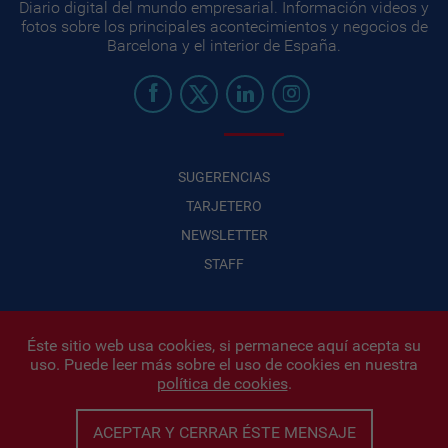
Diario digital del mundo empresarial. Información videos y
fotos sobre los principales acontecimientos y negocios de
Barcelona y el interior de España.
SUGERENCIAS
TARJETERO
NEWSLETTER
STAFF
Éste sitio web usa cookies, si permanece aquí acepta su
uso. Puede leer más sobre el uso de cookies en nuestra
Infonegocios 2026
| INFONEGOCIOS S.A. · CUIT: 30710438486 |
política de cookies
.
Políticas de Privacidad
|
Protección de datos personales
|
Editor:
Iñigo Biain
ACEPTAR Y CERRAR ÉSTE MENSAJE
Este sitio esta protegido por Google reCAPTCHA y con
Políticas de