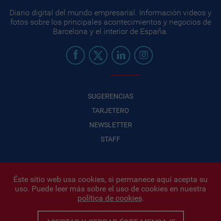
Diario digital del mundo empresarial. Información videos y
fotos sobre los principales acontecimientos y negocios de
Barcelona y el interior de España.
SUGERENCIAS
TARJETERO
NEWSLETTER
STAFF
Éste sitio web usa cookies, si permanece aquí acepta su
uso. Puede leer más sobre el uso de cookies en nuestra
Infonegocios 2026
| INFONEGOCIOS S.A. · CUIT: 30710438486 |
política de cookies
.
Políticas de Privacidad
|
Protección de datos personales
|
Editor:
Iñigo Biain