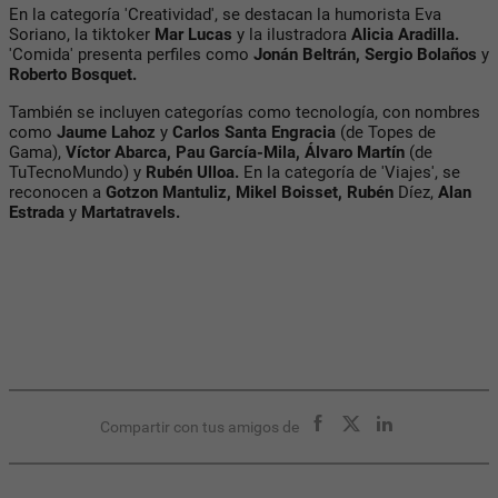
En la categoría 'Creatividad', se destacan la humorista Eva
Soriano, la tiktoker
Mar Lucas
y la ilustradora
Alicia Aradilla.
'Comida' presenta perfiles como
Jonán Beltrán, Sergio Bolaños
y
Roberto Bosquet.
También se incluyen categorías como tecnología, con nombres
como
Jaume Lahoz
y
Carlos Santa Engracia
(de Topes de
Gama),
Víctor Abarca, Pau García-Mila, Álvaro Martín
(de
TuTecnoMundo) y
Rubén Ulloa.
En la categoría de 'Viajes', se
reconocen a
Gotzon Mantuliz, Mikel Boisset, Rubén
Díez,
Alan
Estrada
y
Martatravels.
Compartir con tus amigos de