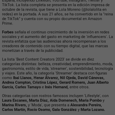
España, incluyendo Linkedin, YouTube, Instagram, Twitter y
TikTok. La lista completa se presenta en la edición impresa de
octubre de la revista, que tiene a Lola Moreno (@lolalolita en
redes) en la portada. A sus 21 años, se ha convertido en la "reina
de TikTok" y cuenta con su propio documental en Amazon
Prime.
Forbes
señala el continuo crecimiento de la inversión en redes
sociales y el aumento del gasto en marketing de 'influencers'. La
revista enfatiza que las audiencias ahora recompensan a los
creadores de contenido con su tiempo digital, que las marcas
monetizan a través de la publicidad.
La lista 'Best Content Creators 2023' se divide en diez
categorías distintas: belleza, creatividad, emprendimiento, moda,
gastronomía, estilo de vida, 'streamer', sostenibilidad, tecnología
y viajes. Este año, la categoría 'Streamer' destaca con figuras
como
Ibai Llanos, Henar Álvarez, Nil Ojeda, David Cánovas,
Andrea Compton, Cristina López, Gerard Romero, Juan Alberto
García, Carles Tamayo
e
Inés Hernand,
entre otros.
Otras categorías con rostros famosos incluyen 'Lifestyle', con
Laura Escanes, Marta Díaz, Aida Domenech, Maria Pombo
y
Marina Rivers,
y 'Moda', que presenta a
Alexandra Pereira,
Carlos Martín, Rocío Osorno, Gala González
y
Marta Lozano.