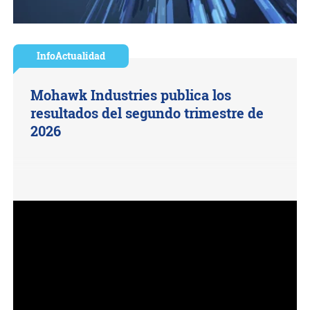
InfoActualidad
Mohawk Industries publica los
resultados del segundo trimestre de
2026