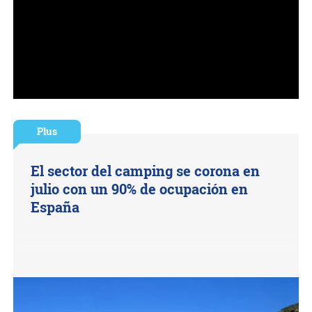
Plus
El sector del camping se corona en
julio con un 90% de ocupación en
España