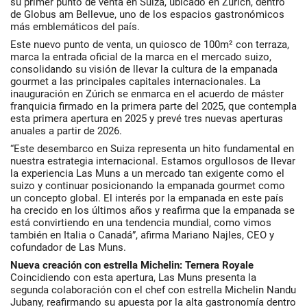
su primer punto de venta en Suiza, ubicado en Zúrich, dentro
de Globus am Bellevue, uno de los espacios gastronómicos
más emblemáticos del país.
Este nuevo punto de venta, un quiosco de 100m² con terraza,
marca la entrada oficial de la marca en el mercado suizo,
consolidando su visión de llevar la cultura de la empanada
gourmet a las principales capitales internacionales. La
inauguración en Zúrich se enmarca en el acuerdo de máster
franquicia firmado en la primera parte del 2025, que contempla
esta primera apertura en 2025 y prevé tres nuevas aperturas
anuales a partir de 2026.
“Este desembarco en Suiza representa un hito fundamental en
nuestra estrategia internacional. Estamos orgullosos de llevar
la experiencia Las Muns a un mercado tan exigente como el
suizo y continuar posicionando la empanada gourmet como
un concepto global. El interés por la empanada en este país
ha crecido en los últimos años y reafirma que la empanada se
está convirtiendo en una tendencia mundial, como vimos
también en Italia o Canadá”, afirma Mariano Najles, CEO y
cofundador de Las Muns.
Nueva creación con estrella Michelin: Ternera Royale
Coincidiendo con esta apertura, Las Muns presenta la
segunda colaboración con el chef con estrella Michelin Nandu
Jubany, reafirmando su apuesta por la alta gastronomía dentro