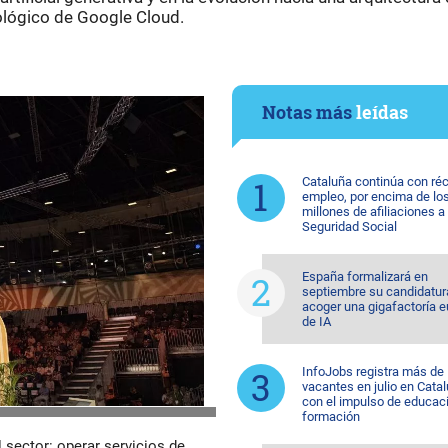
ológico de Google Cloud.
Notas más
leídas
Cataluña continúa con ré
empleo, por encima de lo
millones de afiliaciones a 
Seguridad Social
España formalizará en
septiembre su candidatur
acoger una gigafactoría 
de IA
InfoJobs registra más de
vacantes en julio en Catal
con el impulso de educac
formación
 sector: operar servicios de