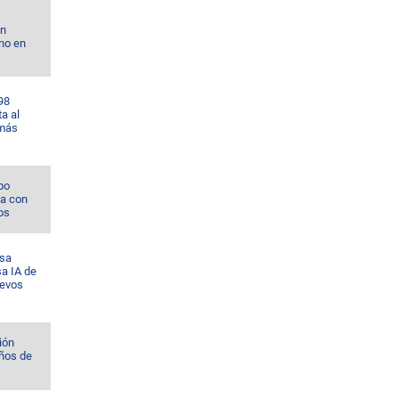
on
no en
98
a al
 más
po
na con
os
esa
sa IA de
uevos
ión
ños de