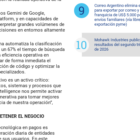
Correo Argentino elimina e
para exportar por correo y 
los Gemini de Google,
franquicia de US$ 5.000 p
atform, y en capacidades de
envíos familiares (vía libre
terpretar grandes volúmenes de
exportación pyme)
ecisiones en entornos altamente
Mohawk Industries public
rma automatiza la clasificación
resultados del segundo tr
n un 67% el tiempo de búsqueda
de 2026
 eficiencia operativa en
ar de forma inmediata el
ción de código y optimizar la
ecializados.
vo es un activo crítico:
atos, sistemas y procesos que
telligence nos permite activar
enerativa para tomar mejores
cia de nuestra operación”,
ETENER EL NEGOCIO
tecnológica en pagos es
eración diaria de entidades
 de sus usuarios. En este