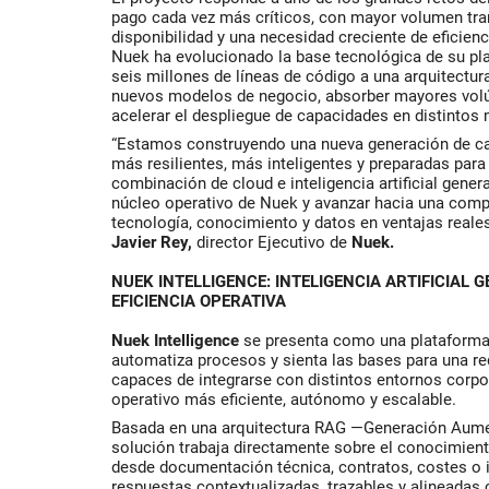
pago cada vez más críticos, con mayor volumen tra
disponibilidad y una necesidad creciente de eficienc
Nuek ha evolucionado la base tecnológica de su p
seis millones de líneas de código a una arquitectur
nuevos modelos de negocio, absorber mayores vol
acelerar el despliegue de capacidades en distintos
“Estamos construyendo una nueva generación de ca
más resilientes, más inteligentes y preparadas para
combinación de cloud e inteligencia artificial gener
núcleo operativo de Nuek y avanzar hacia una comp
tecnología, conocimiento y datos en ventajas reales
Javier Rey,
director Ejecutivo de
Nuek.
NUEK INTELLIGENCE: INTELIGENCIA ARTIFICIAL G
EFICIENCIA OPERATIVA
Nuek Intelligence
se presenta como una plataforma 
automatiza procesos y sienta las bases para una re
capaces de integrarse con distintos entornos corp
operativo más eficiente, autónomo y escalable.
Basada en una arquitectura RAG —Generación Aume
solución trabaja directamente sobre el conocimient
desde documentación técnica, contratos, costes o i
respuestas contextualizadas, trazables y alineadas c