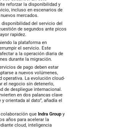
te reforzar la disponibilidad y
rvicio, incluso en escenarios de
n nuevos mercados.
disponibilidad del servicio del
 cuestión de segundos ante picos
yor rapidez.
iendo la plataforma en
rrumpir el servicio. Este
fectar a la operación diaria de
ones durante la migración.
ervicios de pago deben estar
daptarse a nuevos volúmenes,
 operativa. La evolución cloud-
 el negocio sin detenerlo,
dad de despliegue internacional.
convierten en dos palancas clave
y orientada al dato”, añadía el
 colaboración que
Indra Group
y
s años para acelerar la
iante cloud, inteligencia