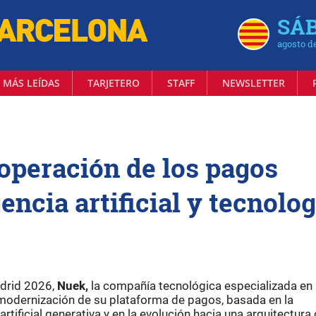
SÁB
agosto d
 MÁS LEÍDAS
TARJETERO
STAFF
NEWSLETTER
operación de los pagos
gencia artificial y tecnolog
adrid 2026,
Nuek,
la compañía tecnológica especializada en
 modernización de su plataforma de pagos, basada en la
tificial generativa y en la evolución hacia una arquitectura 