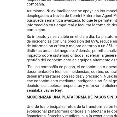
compañía.
Asimismo,
Nuek
Intelligence se apoya en los mode
desplegados a través de Gemini Enterprise Agent Pl
búsqueda semántica avanzada, lo que le permite in
información en tiempo real y facilitar la toma de d
complejos.
Su impacto ya es visible en el día a día. La platafo
de incidencias con una precisión del 89%, reduce e
de información crítica y mejora en torno a un 35% la
distintas áreas del negocio. Además, permite analiz
impacto sobre sistemas críticos, acelerar la genera
gestión del conocimiento en equipos altamente esp
“En una compañía de pagos, el conocimiento operati
documentación técnica, incidencias, costes, contr
deben interpretarse con rapidez y precisión. Nuek In
ese conocimiento mediante inteligencia artificial g
decisiones, acelerar respuestas y reforzar la eficien
señalaba
Javier Rey.
MODERNIZAR UNA PLATAFORMA DE PAGOS SIN D
Uno de los principales retos de la transformación 
evolucionar plataformas críticas sin afectar a la op
financieras, fintechs y retailers, ni a la experiencia