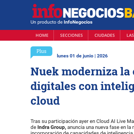
Un producto de
InfoNegocios
HOME
SECCIONES
CIUDADES
LAS
Plus
lunes 01 de junio | 2026
Nuek moderniza la 
digitales con inteli
cloud
Tras su participación ayer en Cloud AI Live M
de
Indra Group,
anuncia una nueva fase en la
incorporación de capacidades de inteligencia ar