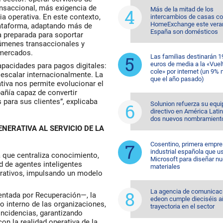
nsaccional, más exigencia de
Más de la mitad de los
ia operativa. En este contexto,
intercambios de casas c
HomeExchange este vera
lataforma, adaptando más de
España son domésticos
a preparada para soportar
úmenes transaccionales y
 mercados.
Las familias destinarán 1
euros de media a la «Vuelt
pacidades para pagos digitales:
cole» por internet (un 9%
 escalar internacionalmente. La
que el año pasado)
ativa nos permite evolucionar el
añía capaz de convertir
 para sus clientes”, explicaba
Solunion refuerza su equi
directivo en América Lati
dos nuevos nombramient
ENERATIVA AL SERVICIO DE LA
Cosentino, primera empr
industrial española que u
que centraliza conocimiento,
Microsoft para diseñar n
d de agentes inteligentes
materiales
orativos, impulsando un modelo
La agencia de comunicac
ntada por Recuperación—, la
edeon cumple dieciséis a
o interno de las organizaciones,
trayectoria en el sector
ncidencias, garantizando
on la realidad operativa de la