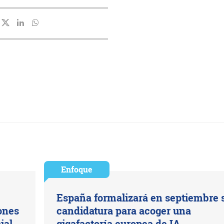
Enfoque
España formalizará en septiembre 
ones
candidatura para acoger una
ial
gigafactoría europea de IA