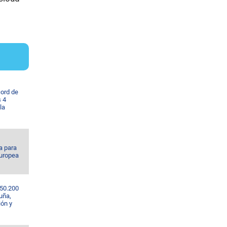
cord de
s 4
la
a para
europea
 50.200
uña,
ión y