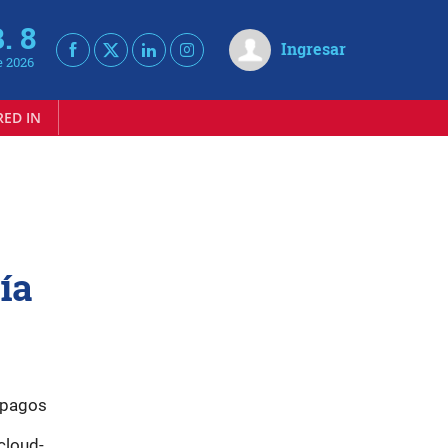
. 8
Ingresar
e 2026
RED IN
ía
 pagos
cloud-