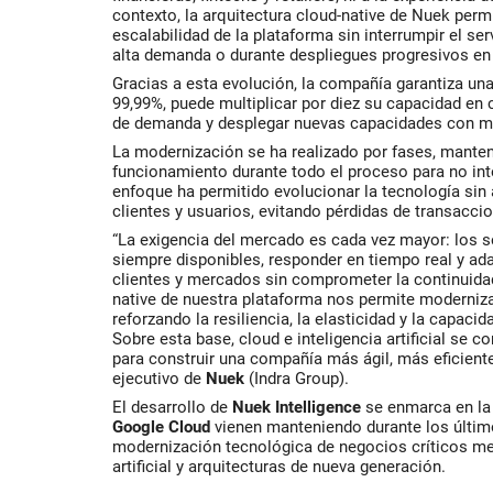
contexto, la arquitectura cloud-native de Nuek permi
escalabilidad de la plataforma sin interrumpir el se
alta demanda o durante despliegues progresivos e
Gracias a esta evolución, la compañía garantiza una 
99,99%, puede multiplicar por diez su capacidad en
de demanda y desplegar nuevas capacidades con ma
La modernización se ha realizado por fases, manten
funcionamiento durante todo el proceso para no inte
enfoque ha permitido evolucionar la tecnología sin a
clientes y usuarios, evitando pérdidas de transacci
“La exigencia del mercado es cada vez mayor: los s
siempre disponibles, responder en tiempo real y a
clientes y mercados sin comprometer la continuidad
native de nuestra plataforma nos permite modernizar
reforzando la resiliencia, la elasticidad y la capaci
Sobre esta base, cloud e inteligencia artificial se 
para construir una compañía más ágil, más eficiente 
ejecutivo de
Nuek
(Indra Group).
El desarrollo de
Nuek Intelligence
se enmarca en la
Google Cloud
vienen manteniendo durante los último
modernización tecnológica de negocios críticos med
artificial y arquitecturas de nueva generación.