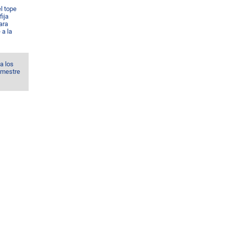
l tope
fija
ara
 a la
a los
imestre