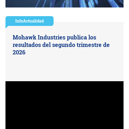
InfoActualidad
Mohawk Industries publica los
resultados del segundo trimestre de
2026