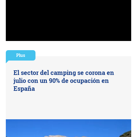
Plus
El sector del camping se corona en
julio con un 90% de ocupación en
España