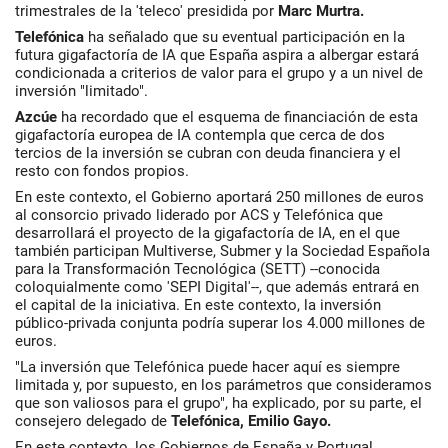
trimestrales de la 'teleco' presidida por
Marc Murtra.
Telefónica
ha señalado que su eventual participación en la
futura gigafactoría de IA que España aspira a albergar estará
condicionada a criterios de valor para el grupo y a un nivel de
inversión "limitado".
Azcúe
ha recordado que el esquema de financiación de esta
gigafactoría europea de IA contempla que cerca de dos
tercios de la inversión se cubran con deuda financiera y el
resto con fondos propios.
En este contexto, el Gobierno aportará 250 millones de euros
al consorcio privado liderado por ACS y Telefónica que
desarrollará el proyecto de la gigafactoría de IA, en el que
también participan Multiverse, Submer y la Sociedad Española
para la Transformación Tecnológica (SETT) --conocida
coloquialmente como 'SEPI Digital'--, que además entrará en
el capital de la iniciativa. En este contexto, la inversión
público-privada conjunta podría superar los 4.000 millones de
euros.
"La inversión que Telefónica puede hacer aquí es siempre
limitada y, por supuesto, en los parámetros que consideramos
que son valiosos para el grupo", ha explicado, por su parte, el
consejero delegado de
Telefónica, Emilio Gayo.
En este contexto, los Gobiernos de España y Portugal